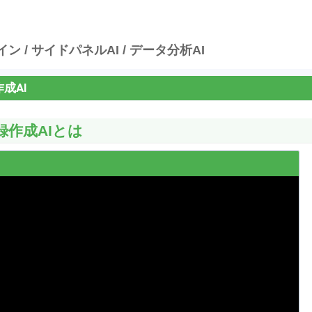
イン / サイドパネルAI / データ分析AI
成AI
録作成AIとは