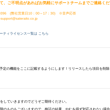
て、ご不明点があればお気軽にサポートチームまで
ご連絡くだ
-0396 (弊社営業日10：00～17：30) ※音声応答
ort@sateraito.co.jp
パーティライセンス一覧は
こちら
ース予定の機能をここに記載するようにします！リリースしたら項目を削
をしていきますのでどうぞご期待ください。
階のものもございますので、検証の結果、やむを得ず対応されない場合