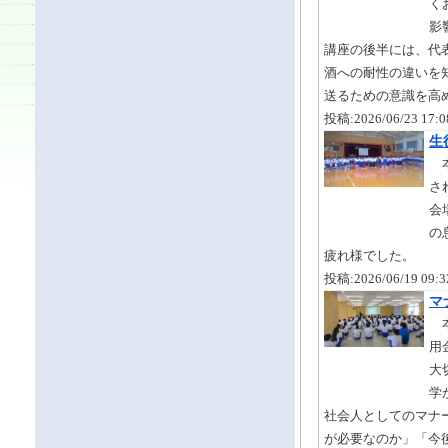
く
影
講座の後半には、代
酒への耐性の違いを
送るための意識を高
投稿:2026/06/23 17
生
本
さ
会
の
疲れ様でした。
投稿:2026/06/19 09
マ
本
用
大
学
社会人としてのマナ
が必要なのか」「今