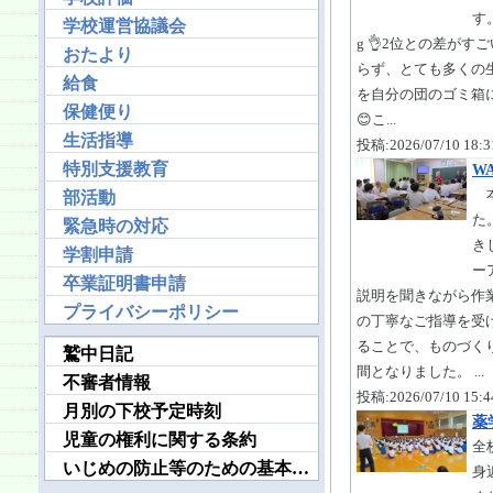
す
学校運営協議会
g 👌2位との差が
おたより
らず、とても多くの
給食
を自分の団のゴミ箱
保健便り
😊こ...
生活指導
投稿:2026/07/10 18
特別支援教育
W
本
部活動
た
緊急時の対応
き
学割申請
ー
卒業証明書申請
説明を聞きながら作
プライバシーポリシー
の丁寧なご指導を受
ることで、ものづく
鷲中日記
間となりました。 ...
不審者情報
投稿:2026/07/10 15
月別の下校予定時刻
薬
児童の権利に関する条約
全
いじめの防止等のための基本的な方針
身