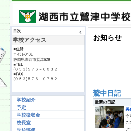
目次
お知らせ
学校アクセス
■住所
〒431-0431
静岡県湖西市鷲津629
■TEL
(０５３)５７６－００３２
■FAX
(０５３)５７６－０７８２
鷲中日記
学校紹介
最新の日記
予定
美
学校徴収金
今
校長室
こ
ア
学校評価