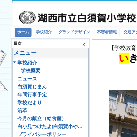
ホーム
学校紹介
グランドデザイン
不審者情報
交通ア
目次
【学校教育
メニュー
い
学校紹介
学校概要
ニュース
白須賀じまん
年間行事予定
学校だより
沿革
今月の献立（給食室）
白小見つけたよ(白須賀小やその周辺で見つけました！）
プライバシーポリシー