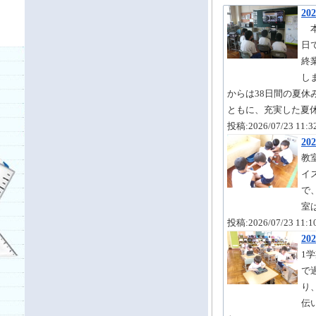
20
本
日
終
し
からは38日間の夏
ともに、充実した夏
投稿:2026/07/23 11
202
教
イ
で
室
投稿:2026/07/23 11
20
1
で
り
伝