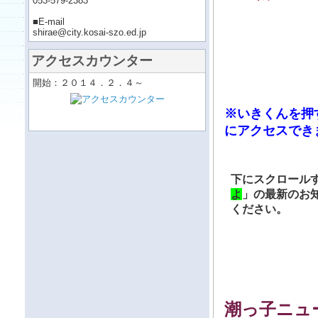
053-579-2383
■E-mail
shirae@city.kosai-szo.ed.jp
アクセスカウンター
開始：２０１４．２．４～
※いきく
ん
を
押
にアクセス
でき
下にスクロール
よ
」の最新のお
ください。
潮っ子ニュ