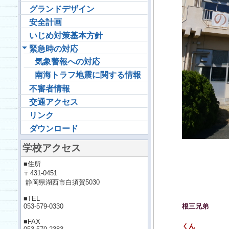
グランドデザイン
安全計画
いじめ対策基本方針
緊急時の対応
気象警報への対応
南海トラフ地震に関する情報
不審者情報
交通アクセス
リンク
ダウンロード
学校アクセス
■住所
〒431-0451
静岡県湖西市白須賀5030
白
■TEL
053-579-0330
根三兄弟
■FAX
くん